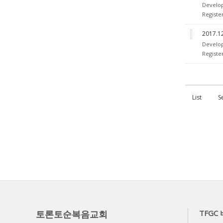
Develo
Registe
2017.
Develo
Registe
List
S
토론토순복음교회
TFGC