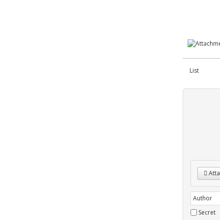
List
Atta
Secret