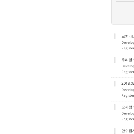
교회 레
Develo
Register
우리말 
Develo
Registe
2018.
Develo
Registe
오사랑 
Develo
Registe
안수집사