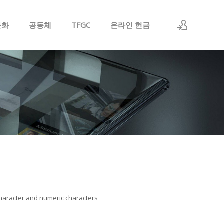
문화
공동체
TFGC
온라인 헌금
Sign In
Sign Up
character and numeric characters