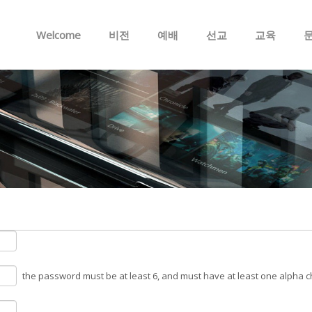
Skip to menu
Welcome
비전
예배
선교
교육
the password must be at least 6, and must have at least one alpha 