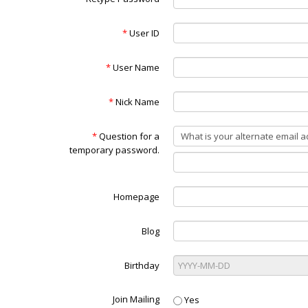
*
User ID
*
User Name
*
Nick Name
*
Question for a
temporary password.
Homepage
Blog
Birthday
Join Mailing
Yes