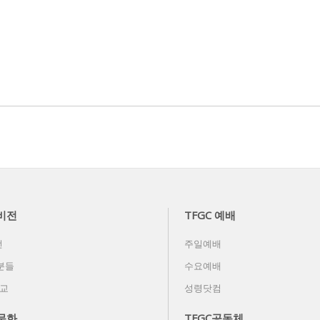
 비전
TFGC 예배
전
주일예배
분들
수요예배
선교
성령닷컴
 문화
TFGC공동체