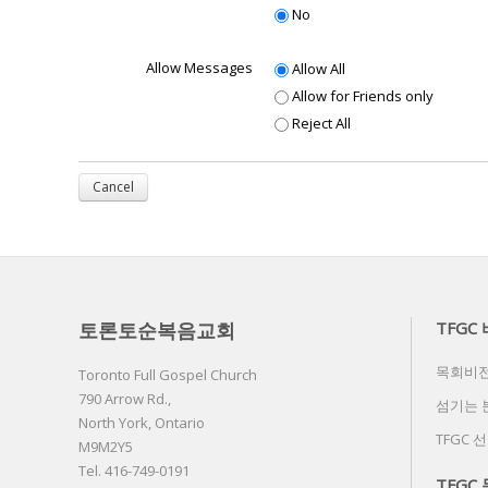
No
Allow Messages
Allow All
Allow for Friends only
Reject All
Cancel
토론토순복음교회
TFGC
목회비
Toronto Full Gospel Church
790 Arrow Rd.,
섬기는 
North York, Ontario
TFGC 
M9M2Y5
Tel. 416-749-0191
TFGC