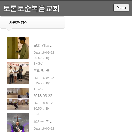
토론토순복음교회
Menu
사진과 영상
교회 레노베이션(지하)
Date 18-07-22,
09:52
By
/
TFGC
우리말 글짓기대회 입상 - 한준, 김유빈, 모서윤
Date 18-05-28,
07:46
By
/
TFGC
2018.03.22 남선교회 본당 청소
Date 18-03-25,
20:55
By
/
FGC
오사랑 헌아식 - 오민석/이수진 집사
Date 18-03-12,