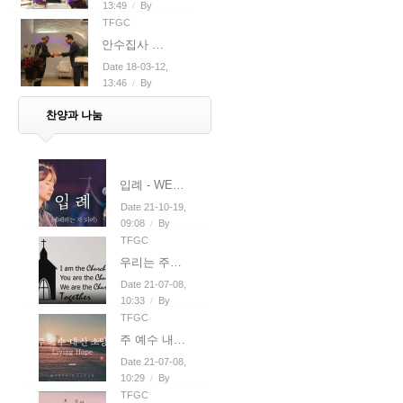
13:49
By
/
TFGC
안수집사 임명 - 전창용 (서무위원장 위촉)
Date 18-03-12,
13:46
By
/
TFGC
찬양과 나눔
입례 - WELOVE
Date 21-10-19,
09:08
By
/
TFGC
우리는 주의 움직이는 교회 - 홀리원 (feat. 지미선)
Date 21-07-08,
10:33
By
/
TFGC
주 예수 내 산 소망 (Living Hope) - Worship Cloud
Date 21-07-08,
10:29
By
/
TFGC