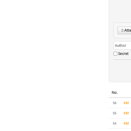
Atta
Secret
No.
KM
56
KM
55
KM
54