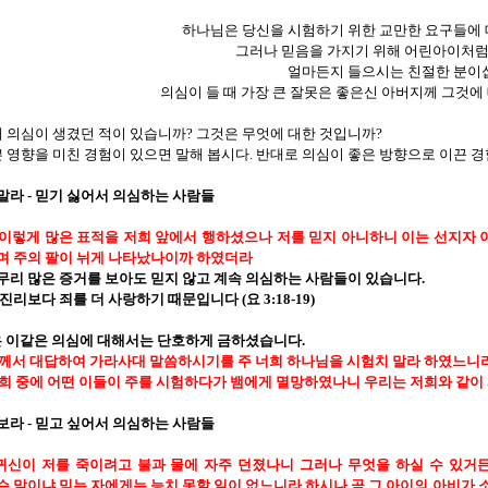
하나님은 당신을 시험하기 위한 교만한 요구들에
그러나 믿음을 가지기 위해 어린아이처럼
얼마든지 들으시는 친절한 분이
의심이 들 때 가장 큰 잘못은 좋은신 아버지께 그것에
 의심이 생겼던 적이 있습니까
?
그것은 무엇에 대한 것입니까
?
 영향을 미친 경험이 있으면 말해 봅시다
.
반대로 의심이 좋은 방향으로 이끈 경
말라
-
믿기 싫어서 의심하는 사람들
이렇게 많은 표적을 저희 앞에서 행하셨으나 저를 믿지 아니하니 이는 선지자 
며 주의 팔이 뉘게 나타났나이까 하였더라
무리 많은 증거를 보아도 믿지 않고 계속 의심하는 사람들이 있습니다
.
 진리보다 죄를 더 사랑하기 때문입니다
(
요
3:18-19)
 이같은 의심에 대해서는 단호하게 금하셨습니다
.
께서 대답하여 가라사대 말씀하시기를 주 너희 하나님을 시험치 말라 하였느니
희 중에 어떤 이들이 주를 시험하다가 뱀에게 멸망하였나니 우리는 저희와 같이
보라
-
믿고 싶어서 의심하는 사람들
귀신이 저를 죽이려고 불과 물에 자주 던졌나니 그러나 무엇을 하실 수 있거
 말이냐 믿는 자에게는 능치 못할 일이 없느니라 하시나 곧 그 아이의 아비가 