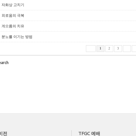
자화상 고치기
외로움의 극복
게으름의 치유
분노를 이기는 방법
1
2
3
earch
 비전
TFGC 예배