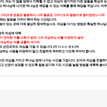
버지
,
저는 이 일들 앞에서 이해할 수 없고 의심이 생기지만 이런 일들을 희심의 
고 하나님께 나가면 하나님은 깨닫을 수 있는 지혜를 통해 해답을 주십니다
.
아무
그러므로 믿음은 들음에서 나며 들음은 그리스도의 말씀으로 말미암았느니라
 때는 말씀을 가까이 해야 하는 시간입니다
.
씀이 있는 곳에 더욱 열심히 참석하십시오
.
의심을 이기는 방법은 확실한 하나
람의 의심에 대해
이 연약한 자를 너희가 받되 그의 의심하는 바를 비판하지 말라
 의심하는 자를 긍휼히 여기라
의 선진조차도 의심을 가질 수 있습니다
(
마
11:2-3;
삿
6:39)
심하는 사람을 비판하지 말고 친절하게 격려하고 기도해 주어야 합니다
.
가진 의심을 가지고 하나님 앞에 나가는 시간을 가집시다
.
도마의 의심을 친절하
고 신앙이 성장할 수 있도록 말씀 읽기와 기도 시간을 늘릴 방법을 계획해 봅시