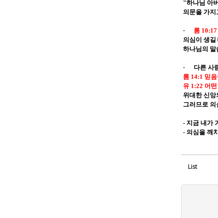
"
하나님 아
의문을 가지
·
롬
10:17
의심이 생길
하나님의 말
·
다른 사
롬
14:1
믿음
유
1:22
어떤
위대한 신앙
그러므로 의
-
지금 내가 
-
의심을 깨치
List