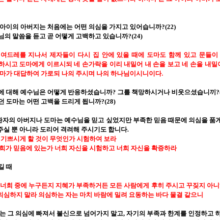
 아이의 아버지는 처음에는 어떤 의심을 가지고 있어습니까
?(22)
님의 말씀을 듣고 곧 어떻게 고백하고 있습니까
?(24)
여드레를 지나서 제자들이 다시 집 안에 있을 때에 도마도 함께 있고 문들
하시고 도마에게 이르시되 네 손가락을 이리 내밀어 내 손을 보고 네 손을 내밀어
도마가 대답하여 가로되 나의 주시며 나의 하나님이시니이다
.
에 대해 예수님은 어떻게 반응하셨습니까
?
그를 책망하시거나 비웃으셨습니끼
?
던 도마는 어떤 고백을 드리게 됩니까
?(28)
환자의 아버지나 도마는 예수님을 믿고 싶었지만 부족한 믿음 때문에 의심을 품
주실 뿐 아니라 도리어 격려해 주시기도 합니다
.
 기쁘시게 할 것이 무엇인가 시험하여 보라
희가 믿음에 있는가 너희 자신을 시험하고 너희 자신을 확증하라
길 때
너희 중에 누구든지 지혜가 부족하거든 모든 사람에게 후히 주시고 꾸짖지 아
의심하지 말라 의심하는 자는 마치 바람에 밀려 요동하는 바다 물결 같으니
때는 그 의심에 빠져서 불신으로 넘어가지 말고
,
자기의 부족과 한계를 인정하고 