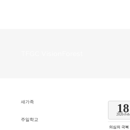
TFGC VisionForest
새가족
18
2020-Feb
주일학교
의심의 극복