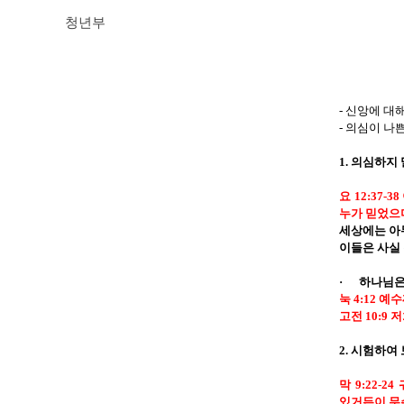
청년부
-
신앙에 대해
-
의심이 나쁜
1.
의심하지 
요
12:37-38
누가 믿었으
세상에는 아
이들은 사실
·
하나님은
눅
4:12
예수
고전
10:9
저
2.
시험하여 
막
9:22-24
있거든이 무슨