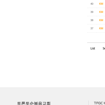
KM
40
KM
39
KM
38
KM
37
List
S
토론토순복음교회
TFGC