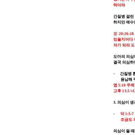
하더라
간질병 걸린
하지만 예수
요
20:26-28
있을지어다 
자가 되라 
도마의 의심
결국 의심하
·
간질병 
용납해 
엡
5:10
주께
고후
13:5
너
3.
의심이 생
·
약
1:5-7
조금도 
의심이 들 