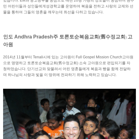
있습니다. EM과 중고등부를 중심으로 매년 20명 가량의 성도들이 동참하여 원주
민 어린이들과 성인들에게성경학교를 운영하여 복음을 전하고 사랑의 교제와 선
물을 통하여 그들의 영혼을 깨우는데 최선을 다하고 있습니다.
인도 Andhra Pradesh주 
토론토순복음교회(
舊
수정교회
고
) 
아원
2014년 11월부터 Tenali시에 있는 고아원이 Full Gospel Mission Church고아원
으로 명명하고 
토론토순복음교회
(
舊
수정교회
)
 소속 고아원으로 편입되기를 자
청하었습니다. 단기선교와 맞물려서 어린 영혼들에게 복음과 빵을 함께 전달하
며 하나님의 사랑과 빛을 이 땅위에 전파하기 위해 노력하고 있습니다. 