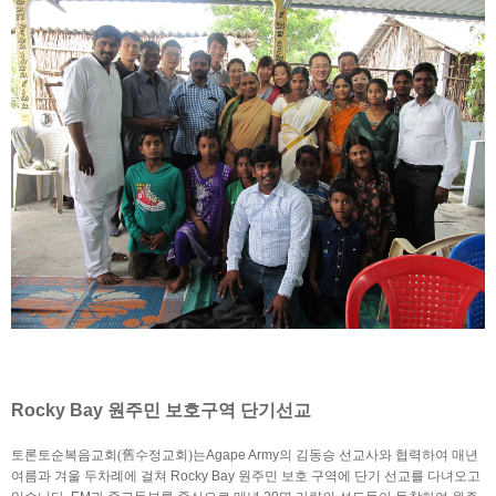
Rocky Bay 원주민 보호구역 단기선교
토론토순복음교회
(
舊
수정교회
)
는Agape Army의 김동승 선교사와 협력하여 매년 
여름과 겨울 두차례에 걸쳐 Rocky Bay 원주민 보호 구역에 단기 선교를 다녀오고 