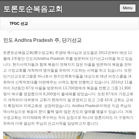
토론토순복음교회
Menu
TFGC 선교
인도 Andhra Pradesh 주, 단기선교
토론토순복음교회
(
舊
수정교회
)
 주권태 목사님과 성도들은 2012년부터 매년 11
월에 2주동안 인도의Andhra Pradesh 주를 방문하여 단기선교사역을 하고 있습
니다. 현지사역자들과 함께 복음이 전해지지 않은 마을을 방문하여 복음을 전하
고 가정교회를 개척하며 병자들을 위하여 기도하는 사역을 하고 있습니다. 또한 
단기선교프로그램중 하나로서 현지인목회자들을 대상으로 매년 비전스쿨을 개
최하여 신학적토대를 마련해주는 사역도 함께 진행하고 있습니다. 2014년 11월
까지 3년동안 87개 마을을 방문하여 13,700명에게 복음을 전했고 그중 11,900
명이 예수를 영접했으며 9,200명이 물세례를 받았습니다. 또한 87개의 가정교회
가 개척되어 대부분의 교회가 현재까지 잘 운영되고 있고 그중 42개 교회는 교세
가 확장되어 지역교회로  성장하였습니다. Andhra Pradesh지역은 지금 주님의 
역사하심으로 복음의 문이 활짝 열려 많은 전도의 열매를 맺을수 있습니다. 저희 
수정교회는 마지막때에 추수하는 자의 심정으로 하나의 영혼이라도 더 구원하기 
위하여 더욱 열심히 주님의 선교사역을 담당하고자 합니다.