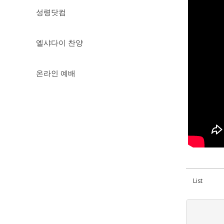
성령닷컴
엘샤다이 찬양
온라인 예배
List