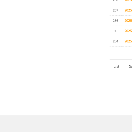
202
287
202
286
202
»
202
284
List
S