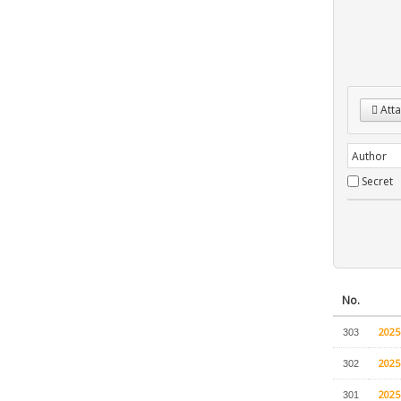
Atta
Secret
No.
202
303
202
302
202
301