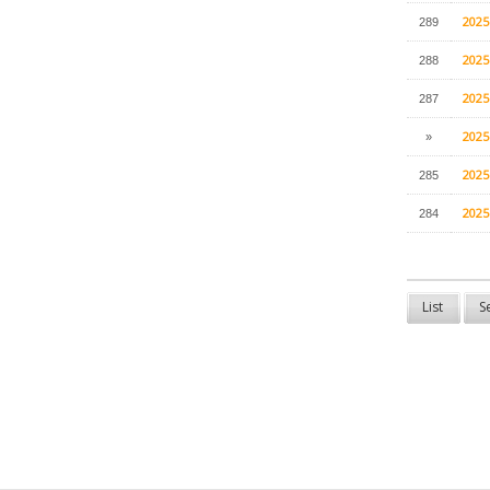
202
289
202
288
202
287
202
»
202
285
202
284
List
S