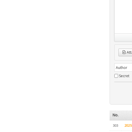
Att
Secret
No.
202
303