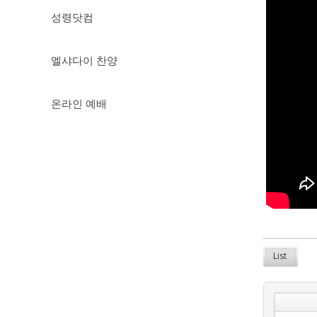
성령닷컴
엘샤다이 찬양
온라인 예배
List