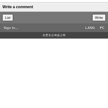
Write a comment
List
Write
Sign In...
LANG
PC
토론토순복음교회