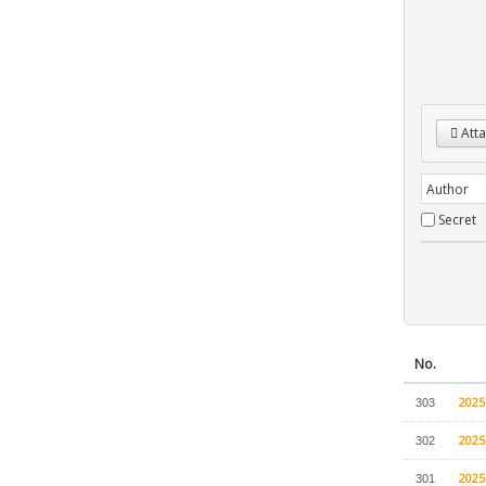
Atta
Secret
No.
202
303
202
302
202
301