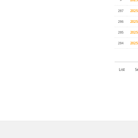
202
287
202
286
202
285
202
284
List
S