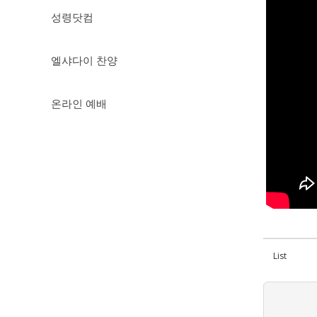
성령닷컴
엘샤다이 찬양
온라인 예배
List