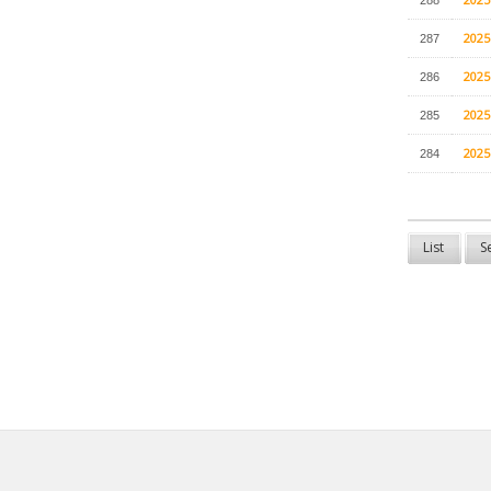
202
287
202
286
202
285
202
284
List
S