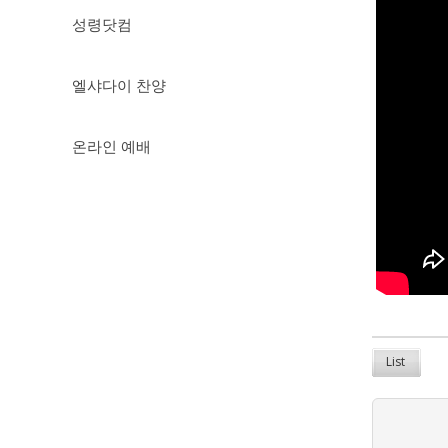
성령닷컴
엘샤다이 찬양
온라인 예배
List