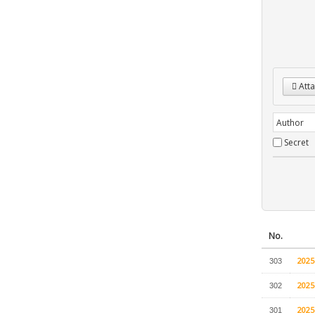
Atta
Secret
No.
202
303
202
302
202
301