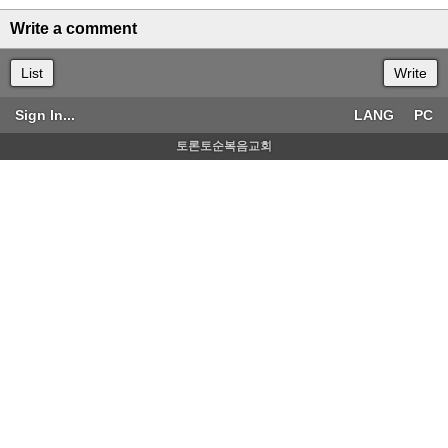
Write a comment
List
Write
Sign In...
LANG
PC
토론토순복음교회